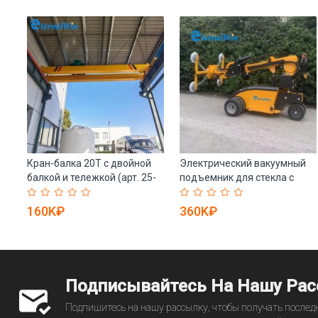
Кран-балка 20Т с двойной
Электрический вакуумный
балкой и тележкой (арт. 25-
подъемник для стекла с
.
19081182)
присосками (арт. 25-
19081134)
160K₽
360K₽
Подписывайтесь На Нашу Ра
Подпишитесь на нашу рассылку, чтобы получать последн