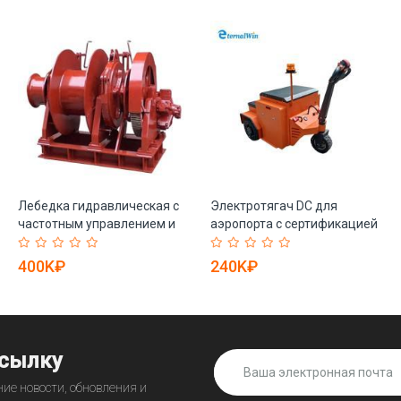
Лебедка гидравлическая с
Электротягач DC для
частотным управлением и
аэропорта с сертификацией
беспроводным пультом (арт.
CE и мотором (арт. 25-
25-19081132)
19081323)
400K₽
240K₽
ссылку
ие новости, обновления и