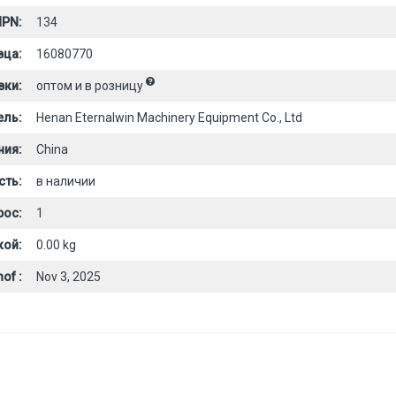
PN:
134
вца:
16080770
вки:
оптом и в розницу
ель:
Henan Eternalwin Machinery Equipment Co., Ltd
ния:
China
сть:
в наличии
рос:
1
кой:
0.00 kg
of :
Nov 3, 2025