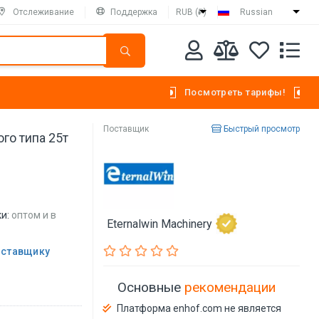
Отслеживание
Поддержка
RUB (₽)
Russian
Посмотреть тарифы!
Поставщик
Быстрый просмотр
го типа 25т
и:
оптом и в
Eternalwin Machinery
оставщику
Основные
рекомендации
Платформа enhof.com не является