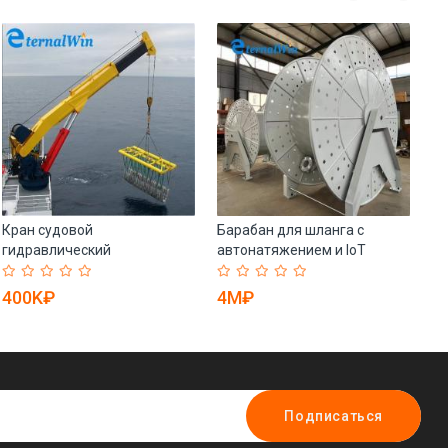
Кран судовой
Барабан для шланга с
Ва
гидравлический
автонатяжением и IoT
мр
телескопический морской
контролем (арт. 25-
25
(арт. 25-19081111)
19080984)
400K₽
4M₽
4
Подписаться