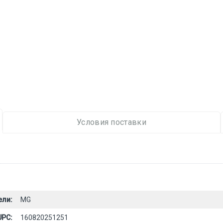
Условия поставки
ели:
MG
UPC:
160820251251