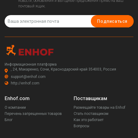
новости, обновления и выгодные предложения прямо на ваш
почтовый ящик.
Подписаться
Информационная платформа
, 24, Макаренко, Сочи, Краснодарский край 354003, Россия
support@enhof.com
http://enhof.com
Enhof.com
Поставщикам
О компании
Размещайте товары на Enhof
Перечень запрещенных товаров
Стать поставщиком
Блог
Как это работает
Вопросы