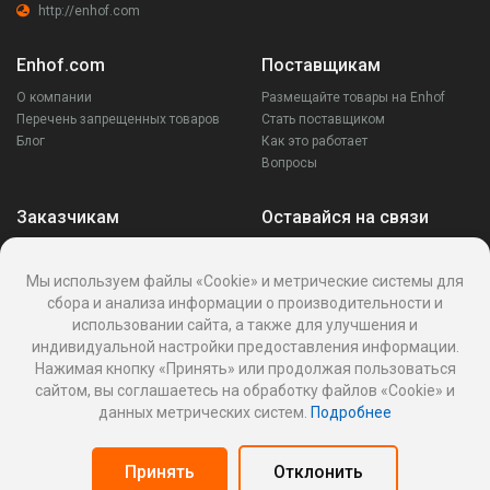
http://enhof.com
Enhof.com
Поставщикам
О компании
Размещайте товары на Enhof
Перечень запрещенных товаров
Стать поставщиком
Блог
Как это работает
Вопросы
Заказчикам
Оставайся на связи
Аккаунт
Ваши запросы
Мы используем файлы «Cookie» и метрические системы для
Споры
сбора и анализа информации о производительности и
Написать поставщику
использовании сайта, а также для улучшения и
Написать в поддержку
индивидуальной настройки предоставления информации.
Реквизиты
Нажимая кнопку «Принять» или продолжая пользоваться
сайтом, вы соглашаетесь на обработку файлов «Cookie» и
данных метрических систем.
Подробнее
Политика Cookies
Политика обработки персональных данных
Принять
Отклонить
Оферта пользования информационной платформой