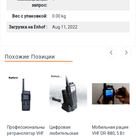
запрос:
Вес с упаковкой:
0.00 kg
Загрузка на Enhof :
Aug 11, 2022
Похожие Позиции
я
Профессиональный
Цифровая
Мобильная рация
ретранслятор VHF
любительская
VHF DR-880, 5 Вт