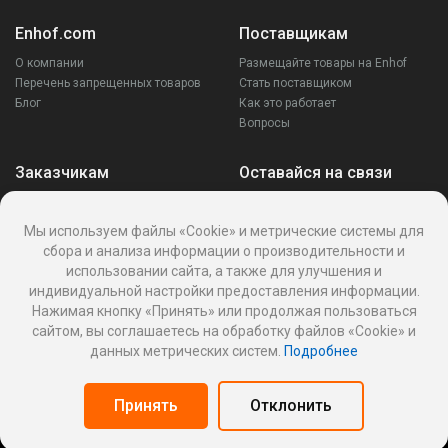
Enhof.com
Поставщикам
О компании
Размещайте товары на Enhof
Перечень запрещенных товаров
Стать поставщиком
Блог
Как это работает
Вопросы
Заказчикам
Оставайся на связи
Аккаунт
Ваши запросы
Мы используем файлы «Cookie» и метрические системы для
Споры
сбора и анализа информации о производительности и
Написать поставщику
использовании сайта, а также для улучшения и
Написать в поддержку
индивидуальной настройки предоставления информации.
Реквизиты
Нажимая кнопку «Принять» или продолжая пользоваться
сайтом, вы соглашаетесь на обработку файлов «Cookie» и
данных метрических систем.
Подробнее
Политика Cookies
Политика обработки персональных данных
Принять
Отклонить
Оферта пользования информационной платформой
Панель поставщика
© 2026
Enhof