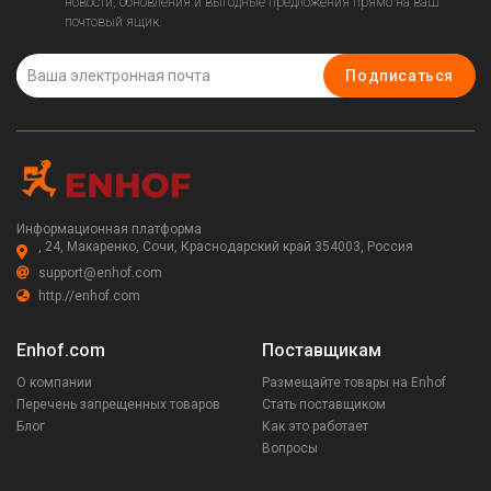
новости, обновления и выгодные предложения прямо на ваш
почтовый ящик.
Подписаться
Информационная платформа
, 24, Макаренко, Сочи, Краснодарский край 354003, Россия
support@enhof.com
http://enhof.com
Enhof.com
Поставщикам
О компании
Размещайте товары на Enhof
Перечень запрещенных товаров
Стать поставщиком
Блог
Как это работает
Вопросы