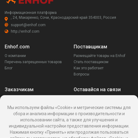
Информационная платформа
, 24, Макаренко, Сочи, Краснодарский край 354003, Россия
support@enhof.com
http://enhof.com
Enhof.com
Поставщикам
О компании
Размещайте товары на Enhof
Перечень запрещенных товаров
Стать поставщиком
Блог
Как это работает
Вопросы
Заказчикам
Оставайся на связи
Аккаунт
Ваши запросы
Мы используем файлы «Cookie» и метрические системы для
Споры
сбора и анализа информации о производительности и
Написать поставщику
использовании сайта, а также для улучшения и
Написать в поддержку
индивидуальной настройки предоставления информации.
Реквизиты
Нажимая кнопку «Принять» или продолжая пользоваться