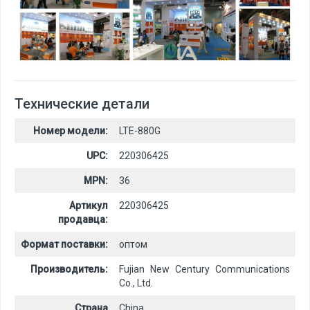
Технические детали
Номер модели:
LTE-880G
UPC:
220306425
MPN:
36
Артикул
220306425
продавца:
Формат поставки:
оптом
Производитель:
Fujian New Century Communications
Co., Ltd.
Страна
China