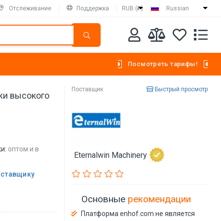
Отслеживание
Поддержка
RUB (₽)
Russian
Посмотреть тарифы!
Поставщик
Быстрый просмотр
жи высокого
и:
оптом и в
Eternalwin Machinery
оставщику
Основные
рекомендации
Платформа enhof.com не является