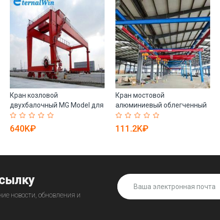
Кран козловой
Кран мостовой
двухбалочный MG Model для
алюминиевый облегченный
подъема грузов (арт. 25-
двойной балки для
19081256)
мастерской (арт. 25-
640K₽
111.2K₽
19081149)
ссылку
ие новости, обновления и