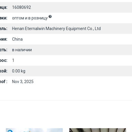
вца:
16080692
вки:
оптом и в розницу
ель:
Henan Eternalwin Machinery Equipment Co., Ltd
ния:
China
сть:
в наличии
рос:
1
кой:
0.00 kg
of :
Nov 3, 2025