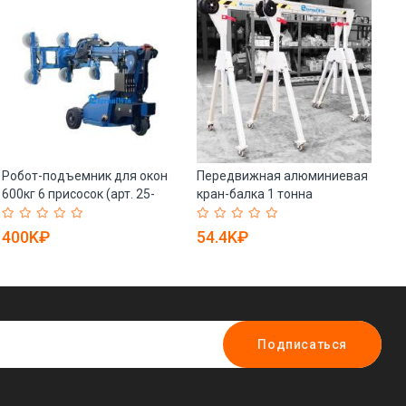
Робот-подъемник для окон
Передвижная алюминиевая
Пе
600кг 6 присосок (арт. 25-
кран-балка 1 тонна
по
19081053)
регулируемая (арт. 25-
т 
19081199)
400K₽
54.4K₽
1
Подписаться