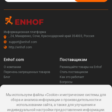
Информационная платформа
, 24, Макаренко, Сочи, Краснодарский край 354003, Россия
support@enhof.com
http://enhof.com
Enhof.com
Поставщикам
О компании
Размещайте товары на Enhof
Перечень запрещенных товаров
Стать поставщиком
Блог
Как это работает
Вопросы
Заказчикам
Оставайся на связи
Мы используем файлы «Cookie» и метрические системы для
сбора и анализа информации о производительности и
Аккаунт
использовании сайта, а также для улучшения и
Ваши запросы
индивидуальной настройки предоставления информации.
Споры