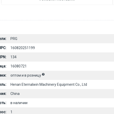
ели:
PRG
UPC:
160820251199
PN:
134
вца:
16080721
вки:
оптом и в розницу
ель:
Henan Eternalwin Machinery Equipment Co., Ltd
ния:
China
сть:
в наличии
рос:
1