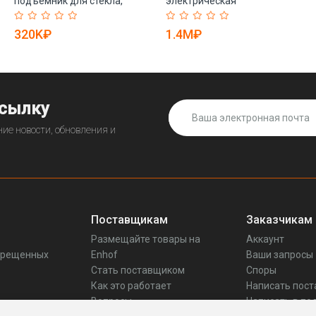
подъемник для стекла,
электрическая
робот для окон (арт. 25-
вертикальная (арт. 25-
19081387)
19081357)
320K₽
1.4M₽
ссылку
ие новости, обновления и
Поставщикам
Заказчикам
Размещайте товары на
Аккаунт
прещенных
Enhof
Ваши запросы
Стать поставщиком
Споры
Как это работает
Написать пос
Вопросы
Написать в по