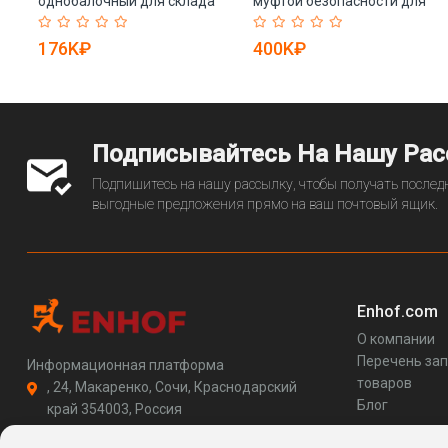
однобалочный для склада
муфтой безопасности для
(арт. 25-19081277)
якоря (арт. 25-19081120)
176K₽
400K₽
Подписывайтесь На Нашу Ра
Подпишитесь на нашу рассылку, чтобы получать последн
выгодные предложения прямо на ваш почтовый ящик.
Enhof.com
О компании
Перечень за
Информационная платформа
товаров
, 24, Макаренко, Сочи, Краснодарский
Блог
край 354003, Россия
support@enhof.com