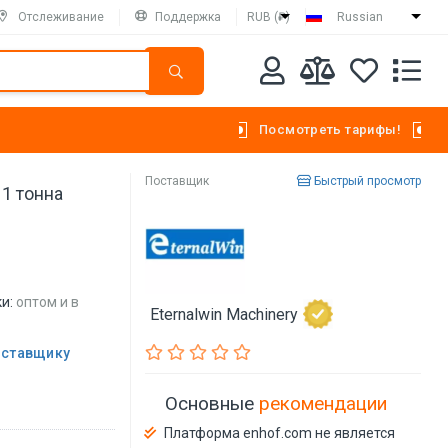
Отслеживание
Поддержка
RUB (₽)
Russian
Посмотреть тарифы!
Поставщик
Быстрый просмотр
1 тонна
и:
оптом и в
Eternalwin Machinery
оставщику
Основные
рекомендации
Платформа enhof.com не является