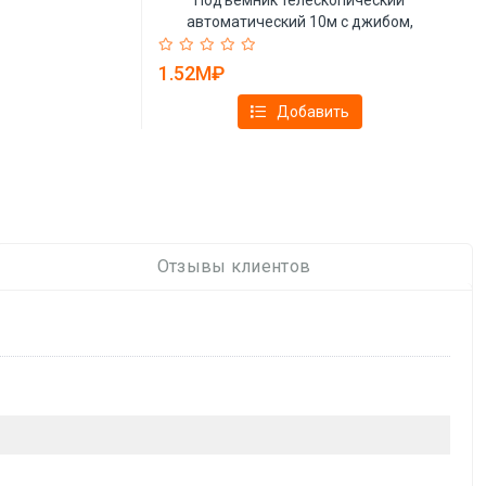
автоматический 10м с джибом,
сверхмощный (арт. 25-19081308)
1.52M₽
Добавить
Отзывы клиентов