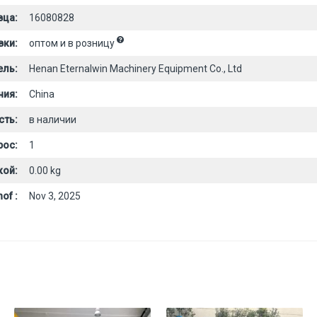
вца:
16080828
вки:
оптом и в розницу
ель:
Henan Eternalwin Machinery Equipment Co., Ltd
ния:
China
сть:
в наличии
рос:
1
кой:
0.00 kg
of :
Nov 3, 2025