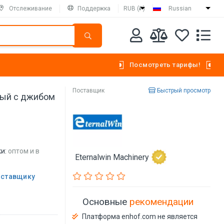
Отслеживание
Поддержка
RUB (₽)
Russian
Посмотреть тарифы!
Поставщик
Быстрый просмотр
ный с джибом
и:
оптом и в
Eternalwin Machinery
оставщику
Основные
рекомендации
Платформа enhof.com не является