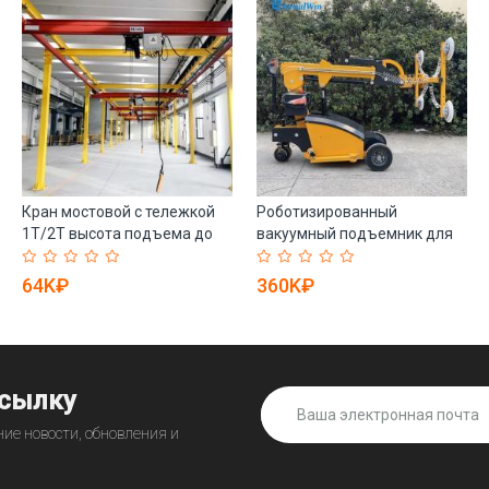
Кран мостовой с тележкой
Роботизированный
1Т/2Т высота подъема до
вакуумный подъемник для
25м (арт. 25-19081222)
стекла 300-800кг (арт. 25-
19081208)
64K₽
360K₽
ссылку
ие новости, обновления и