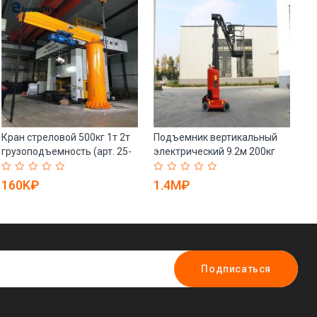
Кран стреловой 500кг 1т 2т
Подъемник вертикальный
П
грузоподъемность (арт. 25-
электрический 9.2м 200кг
ве
19081421)
(арт. 25-19081361)
19
160K₽
1.4M₽
5
Подписаться