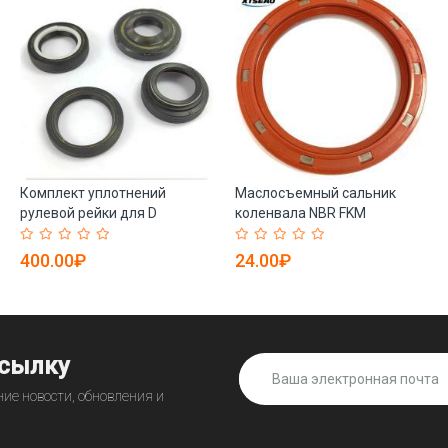
Комплект уплотнений
Маслосъемный сальник
рулевой рейки для D
коленвала NBR FKM
TAURUS (арт. 25-19085329)
70*90*10 (арт. 25-19085334)
400.00₽
24.00₽
ссылку
ие новости, обновления и