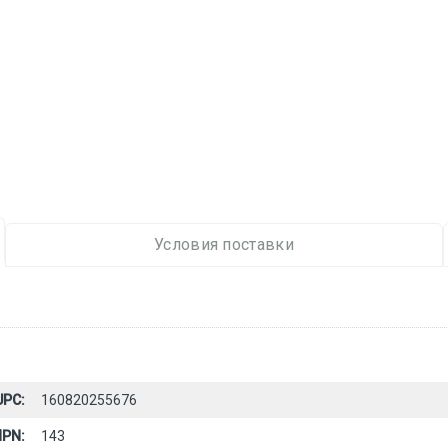
Условия поставки
UPC:
160820255676
PN:
143