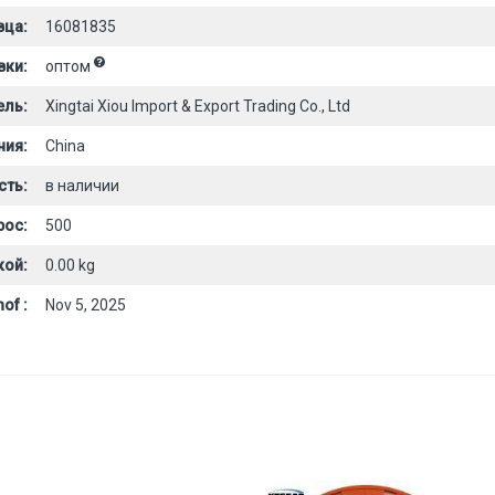
вца:
16081835
вки:
оптом
ель:
Xingtai Xiou Import & Export Trading Co., Ltd
ния:
China
сть:
в наличии
рос:
500
кой:
0.00 kg
of :
Nov 5, 2025