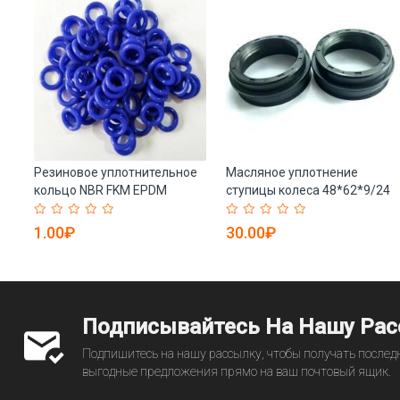
Резиновое уплотнительное
Масляное уплотнение
кольцо NBR FKM EPDM
ступицы колеса 48*62*9/24
силиконовое (арт. 25-
для TOYOTA (арт. 25-
19085516)
19085542)
1.00₽
30.00₽
Подписывайтесь На Нашу Ра
Подпишитесь на нашу рассылку, чтобы получать последн
выгодные предложения прямо на ваш почтовый ящик.