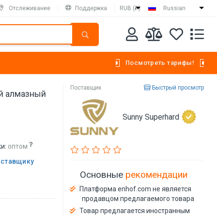
Отслеживание
Поддержка
RUB (₽)
Russian
Посмотреть тарифы!
Поставщик
Быстрый просмотр
й алмазный
Sunny Superhard
и:
оптом
оставщику
Основные
рекомендации
Платформа enhof.com не является
продавцом предлагаемого товара
Товар предлагается иностранным