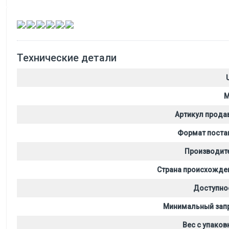
,
,
,
,
,
Технические детали
M
Артикул прода
Формат поста
Производит
Страна происхожде
Доступно
Минимальный зап
Вес с упаков