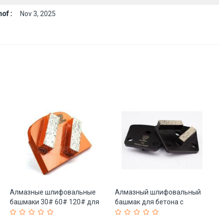
of :
Nov 3, 2025
Алмазные шлифовальные
Алмазный шлифовальный
башмаки 30# 60# 120# для
башмак для бетона с
шлифмашин (арт. 25-
абразивной подушкой (арт.