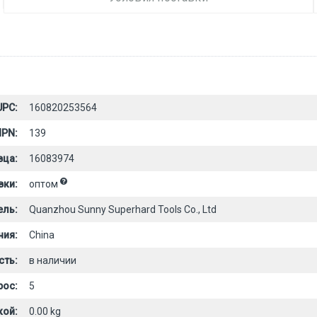
UPC:
160820253564
PN:
139
вца:
16083974
вки:
оптом
ель:
Quanzhou Sunny Superhard Tools Co., Ltd
ния:
China
сть:
в наличии
рос:
5
кой:
0.00 kg