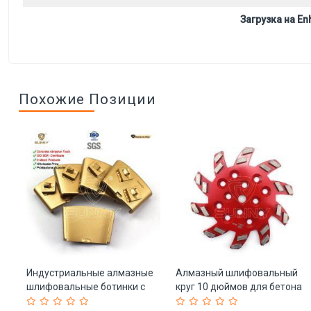
Загрузка на Enh
Похожие Позиции
Индустриальные алмазные
Алмазный шлифовальный
ов
шлифовальные ботинки с
круг 10 дюймов для бетона
PCD сегментами (арт. 25-
(арт. 25-19083447)