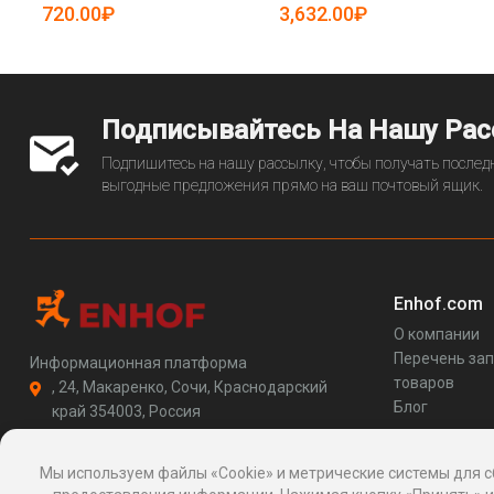
19083730)
720.00₽
3,632.00₽
Подписывайтесь На Нашу Ра
Подпишитесь на нашу рассылку, чтобы получать последн
выгодные предложения прямо на ваш почтовый ящик.
Enhof.com
О компании
Перечень за
Информационная платформа
товаров
, 24, Макаренко, Сочи, Краснодарский
Блог
край 354003, Россия
support@enhof.com
http://enhof.com
Мы используем файлы «Cookie» и метрические системы для с