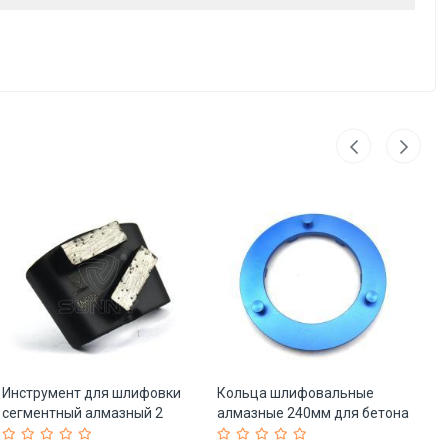
Инструмент для шлифовки
Кольца шлифовальные
А
сегментный алмазный 2
алмазные 240мм для бетона
ди
квадрата (арт. 25-19083433)
(арт. 25-19083700)
дл