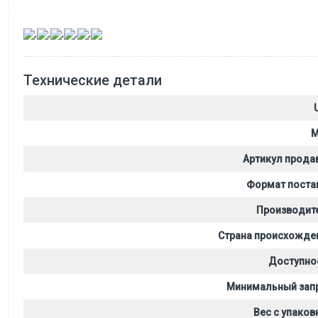
,
,
,
,
,
Технические детали
M
Артикул прода
Формат поста
Производит
Страна происхожде
Доступно
Минимальный зап
Вес с упаков