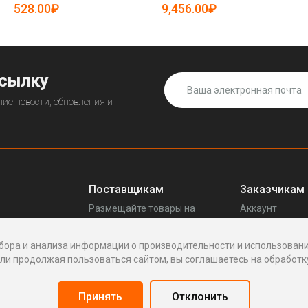
19083826)
528.00₽
9,456.00₽
ссылку
ие новости, обновления и
Поставщикам
Заказчикам
Размещайте товары на
Аккаунт
прещенных
Enhof
Ваши запросы
Стать поставщиком
Споры
бора и анализа информации о производительности и использовани
Как это работает
Написать пос
и продолжая пользоваться сайтом, вы соглашаетесь на обработку
Вопросы
Написать в по
Реквизиты
Принять
Отклонить