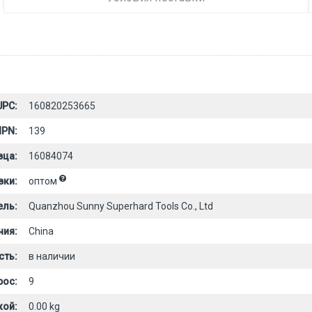
UPC:
160820253665
PN:
139
вца:
16084074
вки:
оптом
ель:
Quanzhou Sunny Superhard Tools Co., Ltd
ния:
China
сть:
в наличии
рос:
9
кой:
0.00 kg