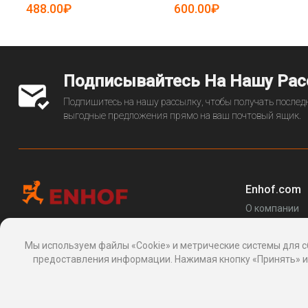
19083468)
19083464)
488.00₽
600.00₽
Подписывайтесь На Нашу Ра
Подпишитесь на нашу рассылку, чтобы получать последн
выгодные предложения прямо на ваш почтовый ящик.
Enhof.com
О компании
Перечень за
Информационная платформа
товаров
, 24, Макаренко, Сочи, Краснодарский
Мы используем файлы «Cookie» и метрические системы для с
Блог
край 354003, Россия
предоставления информации. Нажимая кнопку «Принять» ил
support@enhof.com
http://enhof.com