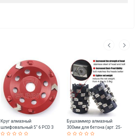
Круг алмазный
Бушхаммер алмазный
Ва
шлифовальный 5" 6 PCD 3
300мм для бетона (арт. 25-
па
сегмента (арт. 25-19083715)
19083691)
(а