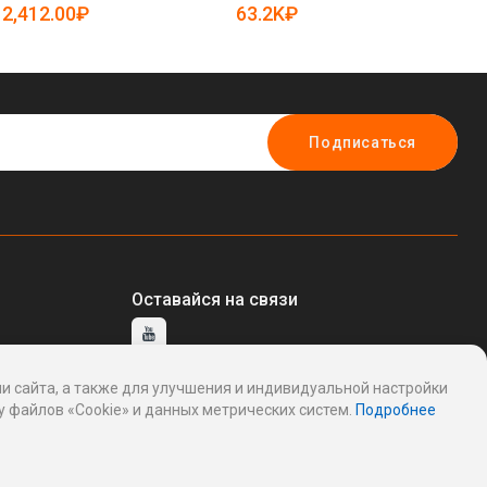
2,412.00₽
63.2K₽
1
Подписаться
Оставайся на связи
и сайта, а также для улучшения и индивидуальной настройки
тавщику
 файлов «Cookie» и данных метрических систем.
Подробнее
ддержку