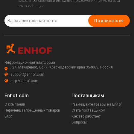
новости, обновления и выгодные предложения прямо на ваш
почтовый ящик.
Подписаться
Информационная платформа
, 24, Макаренко, Сочи, Краснодарский край 354003, Россия
support@enhof.com
http://enhof.com
Enhof.com
Поставщикам
О компании
Размещайте товары на Enhof
Перечень запрещенных товаров
Стать поставщиком
Блог
Как это работает
Вопросы