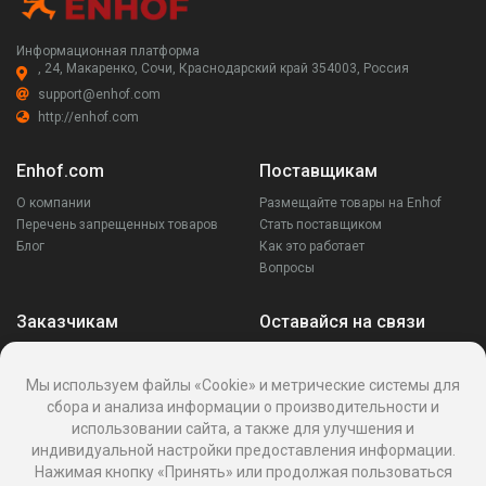
Информационная платформа
, 24, Макаренко, Сочи, Краснодарский край 354003, Россия
support@enhof.com
http://enhof.com
Enhof.com
Поставщикам
О компании
Размещайте товары на Enhof
Перечень запрещенных товаров
Стать поставщиком
Блог
Как это работает
Вопросы
Заказчикам
Оставайся на связи
Аккаунт
Ваши запросы
Мы используем файлы «Cookie» и метрические системы для
Споры
сбора и анализа информации о производительности и
Написать поставщику
использовании сайта, а также для улучшения и
Написать в поддержку
индивидуальной настройки предоставления информации.
Реквизиты
Нажимая кнопку «Принять» или продолжая пользоваться