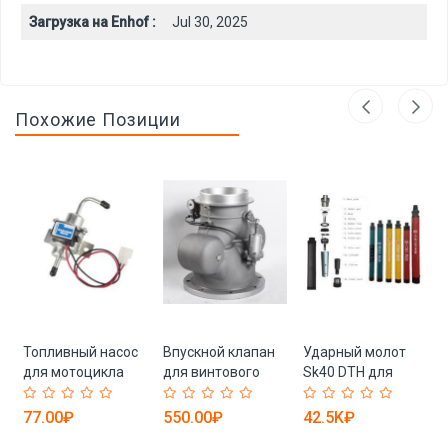
Загрузка на Enhof :
Jul 30, 2025
Похожие Позиции
Топливный насос
Впускной клапан
Ударный молот
к
для мотоцикла
для винтового
Sk40 DTH для
высокого
компрессора
горнодобывающей
качества M8009
REDSTAR AIV/JIV
промышленности
77.00₽
550.00₽
42.5K₽
49040-1063 (арт.
series (арт. 25-
(арт. 25-19062544)