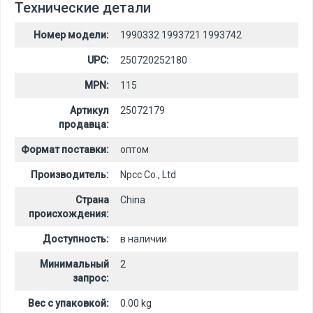
Технические детали
Номер модели:
1990332 1993721 1993742
UPC:
250720252180
MPN:
115
Артикул
25072179
продавца:
Формат поставки:
оптом
Производитель:
Npcc Co., Ltd
Страна
China
происхождения:
Доступность:
в наличии
Минимальный
2
запрос:
Вес с упаковкой:
0.00 kg