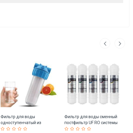
Фильтр для воды
Фильтр для воды сменный
Ка
одноступенчатый из
постфильтр UF RO системы
ку
нержавеющей стали (арт.
(арт. 25-5085041)
во