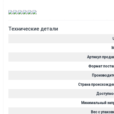
,
,
,
,
,
Технические детали
M
Артикул прода
Формат поста
Производит
Страна происхожде
Доступно
Минимальный зап
Вес с упаков