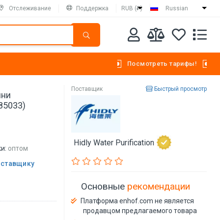
Отслеживание
Поддержка
RUB (₽)
Russian
Посмотреть тарифы!
Поставщик
Быстрый просмотр
ини
85033)
Hidly Water Purification
и:
оптом
оставщику
Основные
рекомендации
Платформа enhof.com не является
продавцом предлагаемого товара