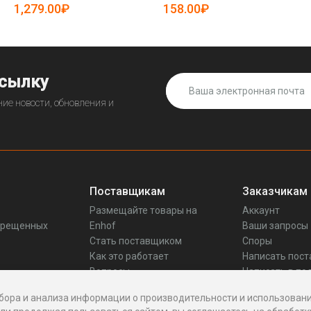
(арт. 25-5085155)
1,279.00₽
158.00₽
ссылку
ие новости, обновления и
Поставщикам
Заказчикам
Размещайте товары на
Аккаунт
прещенных
Enhof
Ваши запросы
Стать поставщиком
Споры
Как это работает
Написать пос
Вопросы
Написать в по
Реквизиты
бора и анализа информации о производительности и использовани