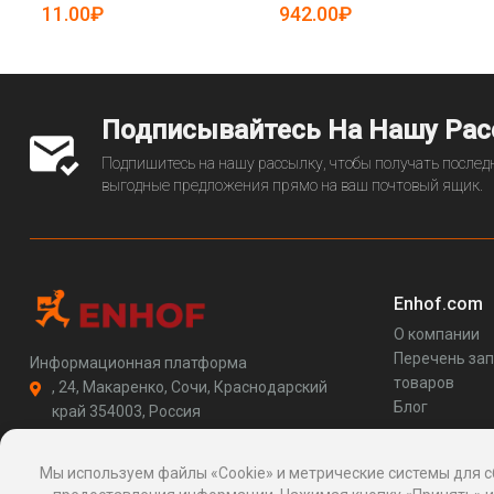
моющийся (арт. 25-5085199)
11.00₽
942.00₽
Подписывайтесь На Нашу Ра
Подпишитесь на нашу рассылку, чтобы получать последн
выгодные предложения прямо на ваш почтовый ящик.
Enhof.com
О компании
Перечень за
Информационная платформа
товаров
, 24, Макаренко, Сочи, Краснодарский
Блог
край 354003, Россия
support@enhof.com
http://enhof.com
Мы используем файлы «Cookie» и метрические системы для с