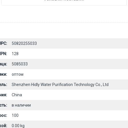
UPC:
50820255033
PN:
128
вца:
5085033
вки:
оптом
ель:
Shenzhen Hidly Water Purification Technology Co., Ltd
ния:
China
сть:
в наличии
рос:
100
кой:
0.00 kg