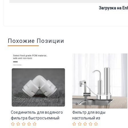
Загрузка на Enh
Похожие Позиции
ы
Соединитель для водяного
Фильтр для воды
фильтра быстросъемный
настольный из
)
угловой (арт. 25-5084859)
нержавеющей стали 304