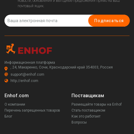
новости, обновления и выгодные предложения прямо на ваш
почтовый ящик.
Подписаться
Информационная платформа
, 24, Макаренко, Сочи, Краснодарский край 354003, Россия
support@enhof.com
http://enhof.com
Enhof.com
Поставщикам
О компании
Размещайте товары на Enhof
Перечень запрещенных товаров
Стать поставщиком
Блог
Как это работает
Вопросы