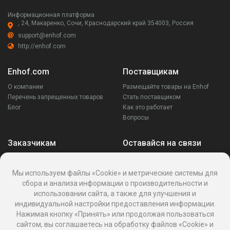
Информационная платформа
, 24, Макаренко, Сочи, Краснодарский край 354003, Россия
support@enhof.com
http://enhof.com
Enhof.com
Поставщикам
О компании
Размещайте товары на Enhof
Перечень запрещенных товаров
Стать поставщиком
Блог
Как это работает
Вопросы
Заказчикам
Оставайся на связи
Аккаунт
Ваши запросы
Мы используем файлы «Cookie» и метрические системы для
Споры
сбора и анализа информации о производительности и
Написать поставщику
использовании сайта, а также для улучшения и
Написать в поддержку
индивидуальной настройки предоставления информации.
Реквизиты
Нажимая кнопку «Принять» или продолжая пользоваться
сайтом, вы соглашаетесь на обработку файлов «Cookie» и