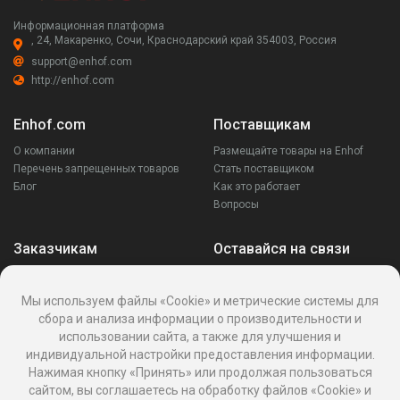
Информационная платформа
, 24, Макаренко, Сочи, Краснодарский край 354003, Россия
support@enhof.com
http://enhof.com
Enhof.com
Поставщикам
О компании
Размещайте товары на Enhof
Перечень запрещенных товаров
Стать поставщиком
Блог
Как это работает
Вопросы
Заказчикам
Оставайся на связи
Аккаунт
Ваши запросы
Мы используем файлы «Cookie» и метрические системы для
Споры
сбора и анализа информации о производительности и
Написать поставщику
использовании сайта, а также для улучшения и
Написать в поддержку
индивидуальной настройки предоставления информации.
Реквизиты
Нажимая кнопку «Принять» или продолжая пользоваться
сайтом, вы соглашаетесь на обработку файлов «Cookie» и