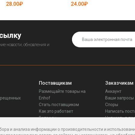
19085627)
19085289)
28.00₽
24.00₽
ссылку
ие новости, обновления и
Поставщикам
Заказчикам
Размещайте товары на
Аккаунт
прещенных
Enhof
Ваши запросы
Стать поставщиком
Споры
Как это работает
Написать пос
Вопросы
Написать в по
Реквизиты
бора и анализа информации о производительности и использовани