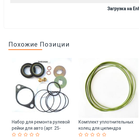
Загрузка на Enh
Похожие Позиции
Набор для ремонта рулевой
Комплект уплотнительных
а
рейки для авто (арт. 25-
колец для цилиндра
19085297)
дизельного двигателя (арт.