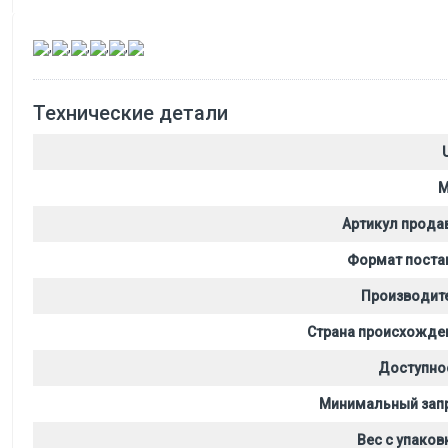
,
,
,
,
,
Технические детали
M
Артикул прода
Формат поста
Производит
Страна происхожде
Доступно
Минимальный зап
Вес с упаков