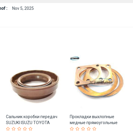
of :
Nov 5, 2025
Сальник коробки передач
Прокладки выхлопные
SUZUKI ISUZU TOYOTA
медные прямоугольные
35*55*9/15.5 (арт. 25-
безасбестовые (арт. 25-