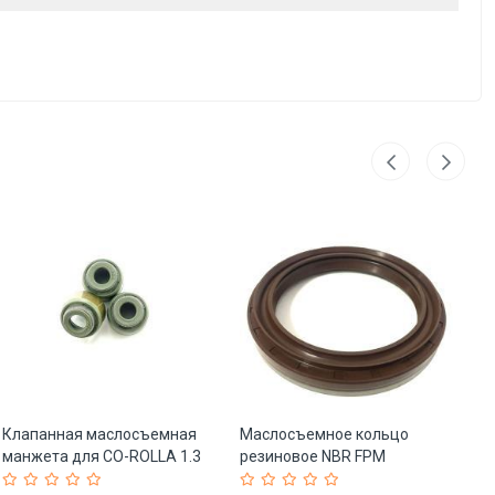
Клапанная маслосъемная
Маслосъемное кольцо
Са
манжета для CO-ROLLA 1.3
резиновое NBR FPM
FP
1N 2E 2E-E (арт. 25-
85x110x12/17 (арт. 25-
HY