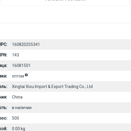
UPC:
160820255341
PN:
143
вца:
16081501
вки:
оптом
ель:
Xingtai Xiou Import & Export Trading Co., Ltd
ния:
China
сть:
в наличии
рос:
500
кой:
0.00 kg