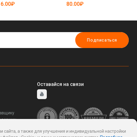
19085738)
19085488)
6.00₽
80.00₽
5
Подписаться
Оставайся на связи
тавщику
ддержку
и сайта, а также для улучшения и индивидуальной настройки