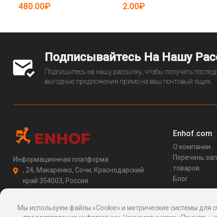
25-19085589)
480.00₽
2.00₽
Подписывайтесь На Нашу Ра
Подпишитесь на нашу рассылку, чтобы получать последн
выгодные предложения прямо на ваш почтовый ящик.
Enhof.com
О компании
Перечень за
Информационная платформа
товаров
, 24, Макаренко, Сочи, Краснодарский
Блог
край 354003, Россия
support@enhof.com
http://enhof.com
Мы используем файлы «Cookie» и метрические системы для с