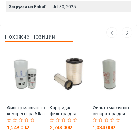
Загрузка на Enhof :
Jul 30, 2025
Похожие Позиции
й
Фильтр масляного
Картридж
Фильтр масляного
компрессора Atlas
фильтра для
сепаратора для
я
с высоким
промышленного
компрессора
качеством (арт.
пылесборника
Ingersoll Rand (арт.
1,248.00₽
2,748.00₽
1,334.00₽
25-28071910)
высокой
25-28071940)