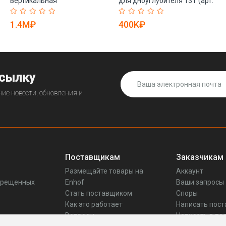
вертикальная
для дноуглубителя 13Т (арт.
электрическая для одного
25-19081067)
человека (арт. 25-19081360)
1.4M₽
400K₽
ссылку
ие новости, обновления и
Поставщикам
Заказчикам
Размещайте товары на
Аккаунт
прещенных
Enhof
Ваши запросы
Стать поставщиком
Споры
Как это работает
Написать пос
Вопросы
Написать в по