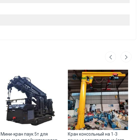
Мини-кран паук 5т для
Кран консольный на 1-3
Ро