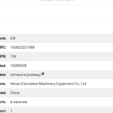
ели:
EW
UPC:
160820251088
PN:
134
вца:
16080608
вки:
оптом и в розницу
ель:
Henan Eternalwin Machinery Equipment Co., Ltd
ния:
China
сть:
в наличии
рос:
1