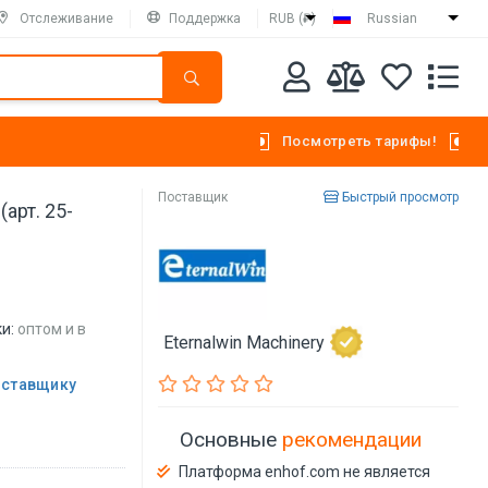
Отслеживание
Поддержка
RUB (₽)
Russian
Посмотреть тарифы!
Поставщик
Быстрый просмотр
арт. 25-
и:
оптом и в
Eternalwin Machinery
оставщику
Основные
рекомендации
Платформа enhof.com не является