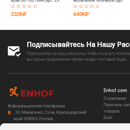
кран 30-100 тонн (арт. 25-
мобильной тележкой (арт.
19081103)
25-19081264)
232K₽
640K₽
Подписывайтесь На Нашу Ра
Подпишитесь на нашу рассылку, чтобы получать последн
выгодные предложения прямо на ваш почтовый ящик.
Enhof.com
О компании
Перечень за
Информационная платформа
товаров
, 24, Макаренко, Сочи, Краснодарский
Блог
край 354003, Россия
support@enhof.com